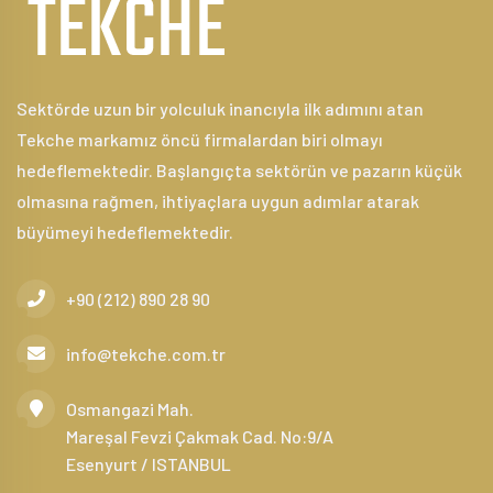
Sektörde uzun bir yolculuk inancıyla ilk adımını atan
Tekche markamız öncü firmalardan biri olmayı
hedeflemektedir. Başlangıçta sektörün ve pazarın küçük
olmasına rağmen, ihtiyaçlara uygun adımlar atarak
büyümeyi hedeflemektedir.
+90 (212) 890 28 90
info@tekche.com.tr
Osmangazi Mah.
Mareşal Fevzi Çakmak Cad. No:9/A
Esenyurt / ISTANBUL